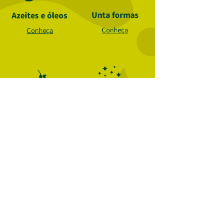
Unta formas
Azeites e óleos
Conheça
Conheça
Chantillys
Saborizadores
Conheça
Conheça