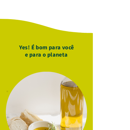
Yes! É bom para você
e para o planeta