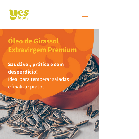
Óleo de Girassol
Extravirgem Premium
Saudável, prático e sem
desperdício!
Ideal para temperar saladas
e finalizar pratos