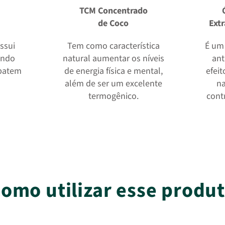
TCM Concentrado
de Coco
Ext
ssui
Tem como característica
É um 
ando
natural aumentar os níveis
ant
batem
de energia física e mental,
efeit
além de ser um excelente
na
termogênico.
contr
omo utilizar esse produ