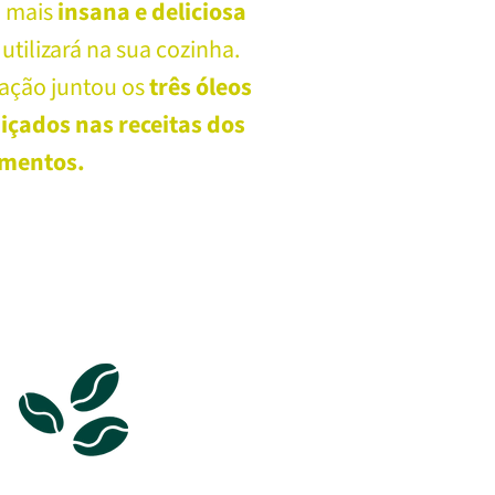
a mais
insana e deliciosa
utilizará na sua cozinha.
iação juntou os
três óleos
içados nas receitas dos
imentos.