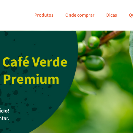
Produtos
Onde comprar
Dicas
Q
 Café Verde
m Premium
ício!
ntar.