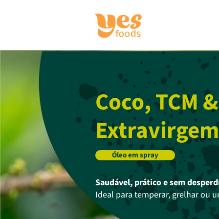
Coco, TCM &
Extravirge
Óleo em spray
Saudável, prático e sem desperd
Ideal para temperar, grelhar ou u