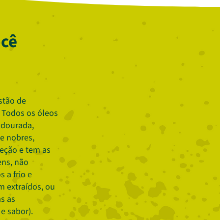
ocê
stão de
 Todos os óleos
 dourada,
te nobres,
eção e tem as
ens, não
 a frio e
 extraídos, ou
s as
 e sabor).