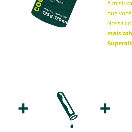
A mistur
que você 
Nossa cr
mais cob
Superal