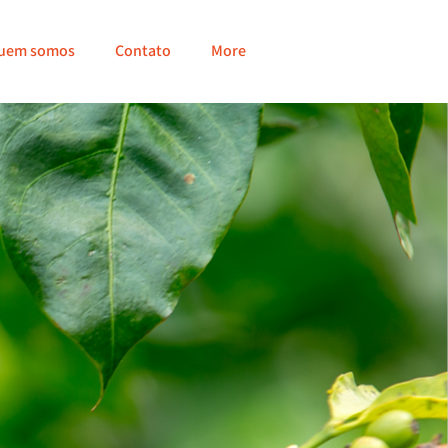
uem somos
Contato
More