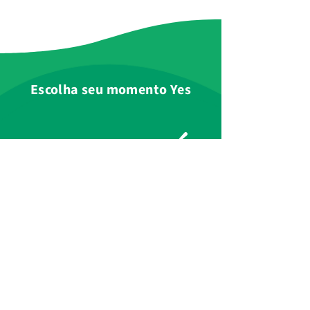
Escolha seu momento Yes
Fitness
Chef cozinheiro
Conheça
Conheça