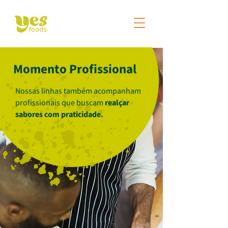
Momento Profissional
Nossas linhas também acompanham
profissionais que buscam
realçar
sabores com praticidade.