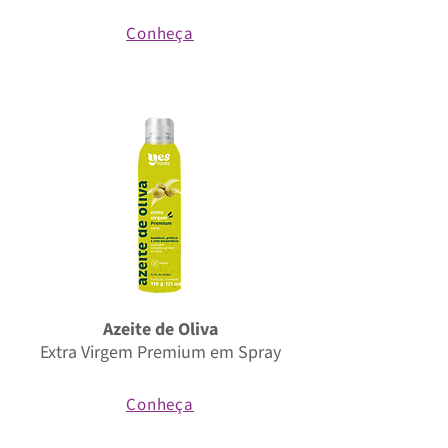
Conheça
Azeite de Oliva
Extra Virgem Premium em Spray
Conheça