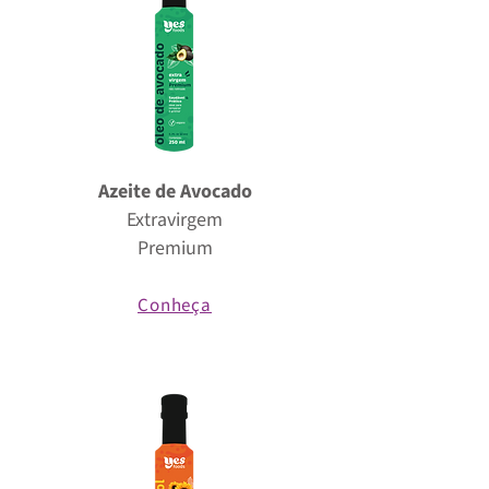
Azeite de Avocado
Extravirgem
Premium
Conheça