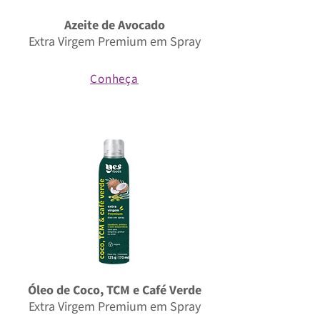
Azeite de Avocado
Extra Virgem Premium em Spray
Conheça
Óleo de Coco, TCM e Café Verde
Extra Virgem Premium em Spray