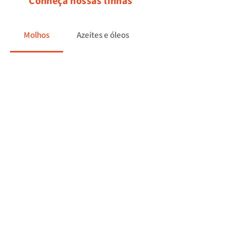
Conheça nossas linhas
Molhos
Azeites e óleos
Unta formas